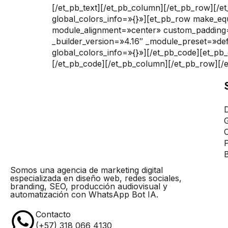
[/et_pb_text][/et_pb_column][/et_pb_row][/et
global_colors_info=»{}»][et_pb_row make_e
module_alignment=»center» custom_padding=
_builder_version=»4.16″ _module_preset=»def
global_colors_info=»{}»]
[/et_pb_code][et_pb
[/et_pb_code][/et_pb_column][/et_pb_row][/e
G
C
B
Somos una agencia de marketing digital
especializada en diseño web, redes sociales,
branding, SEO, producción audiovisual y
automatización con WhatsApp Bot IA.
Contacto
(+57) 318 066 4130