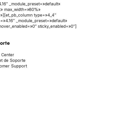
»4.16″ _module_preset=»default»
ult» max_width=»80%»
}»][et_pb_column type=»4_4″
on=»4.16″ _module_preset=»default»
 hover_enabled=»0″ sticky_enabled=»0″]
orte
 Center
et de Soporte
omer Support