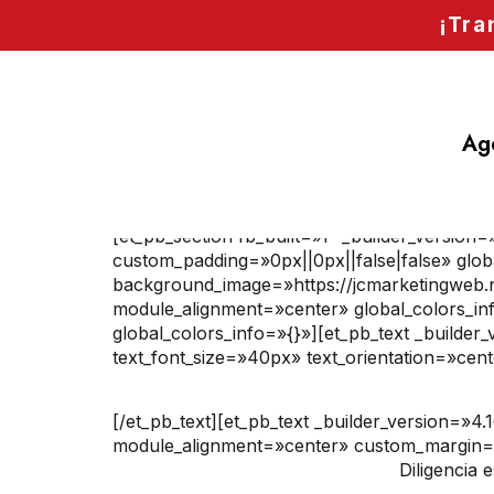
contenido
¡Tra
Age
Contacto2
[et_pb_section fb_built=»1″ _builder_versio
custom_padding=»0px||0px||false|false» glob
background_image=»https://jcmarketingweb.
module_alignment=»center» global_colors_in
global_colors_info=»{}»][et_pb_text _builder
text_font_size=»40px» text_orientation=»cent
[/et_pb_text][et_pb_text _builder_version=»
module_alignment=»center» custom_margin=»10
Diligencia 