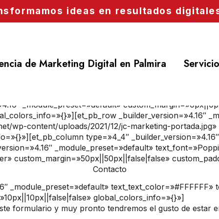
nsformamos ideas en resultados digitale
ncia de Marketing Digital en Palmira
Servici
n=»4.16″ _module_preset=»default» custom_margin=»0px||0px
al_colors_info=»{}»][et_pb_row _builder_version=»4.16″ _
net/wp-content/uploads/2021/12/jc-marketing-portada.jp
fo=»{}»][et_pb_column type=»4_4″ _builder_version=»4.16
_version=»4.16″ _module_preset=»default» text_font=»Poppi
er» custom_margin=»50px||50px||false|false» custom_paddin
Contacto
4.16″ _module_preset=»default» text_text_color=»#FFFFFF»
px||10px||false|false» global_colors_info=»{}»]
este formulario y muy pronto tendremos el gusto de estar 