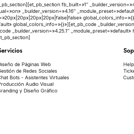
_pb_section][et_pb_section fb_built=»1″ _builder_version=
qual=»on» _builder_version=»4.16″ _module_preset=»defa
»20px|20px|20px|20px|false|false» global_colors_info=»{
ault» global_colors_info=»{}»][et_pb_code _builder_versi
_code _builder_version=»4.25.1″ _module_preset=»default»
t_pb_section]
Servicios
Sop
Diseño de Páginas Web
Help
estión de Redes Sociales
Tick
hat Bots - Asistentes Virtuales
Cust
Producción Audio Visual
randing y Diseño Gráfico