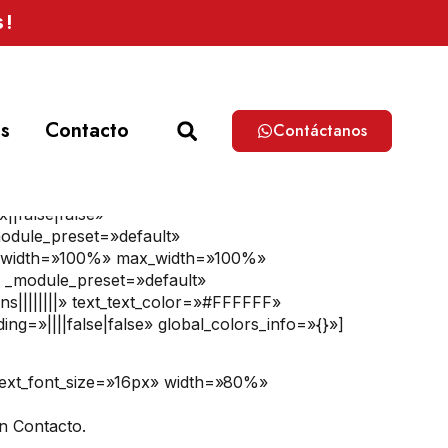
s!
os
Contacto
Contáctanos
||false|false»
module_preset=»default»
g» width=»100%» max_width=»100%»
″ _module_preset=»default»
ns||||||||» text_text_color=»#FFFFFF»
g=»||||false|false» global_colors_info=»{}»]
 text_font_size=»16px» width=»80%»
en Contacto.